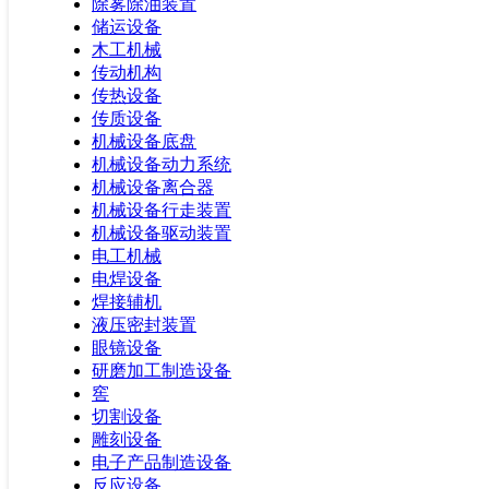
除雾除油装置
储运设备
木工机械
传动机构
传热设备
传质设备
机械设备底盘
机械设备动力系统
机械设备离合器
机械设备行走装置
机械设备驱动装置
电工机械
电焊设备
焊接辅机
液压密封装置
眼镜设备
研磨加工制造设备
窖
切割设备
雕刻设备
电子产品制造设备
反应设备