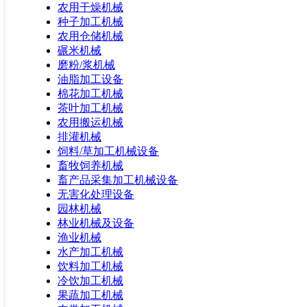
农用干燥机械
种子加工机械
农用仓储机械
碾米机械
磨粉/浆机械
油脂加工设备
棉花加工机械
茶叶加工机械
农用搬运机械
排灌机械
饲料/草加工机械设备
畜牧饲养机械
畜产品采集加工机械设备
无害化处理设备
园林机械
林业机械及设备
渔业机械
水产加工机械
饮料加工机械
冷饮加工机械
果蔬加工机械