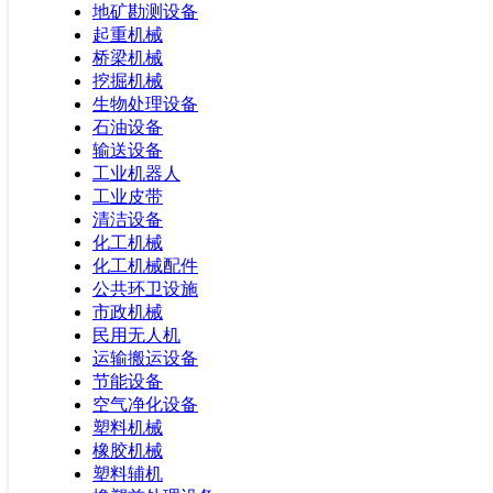
地矿勘测设备
起重机械
桥梁机械
挖掘机械
生物处理设备
石油设备
输送设备
工业机器人
工业皮带
清洁设备
化工机械
化工机械配件
公共环卫设施
市政机械
民用无人机
运输搬运设备
节能设备
空气净化设备
塑料机械
橡胶机械
塑料辅机