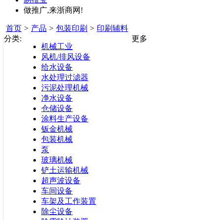
做推广,来浙商网!
首页
>
产品
>
包装印刷
>
印刷辅料
分类:
更多
机械工业
风机/排风设备
给水设备
水处理过滤器
污泥处理机械
净水设备
仓储设备
涂料生产设备
钣金机械
包装机械
泵
玻璃机械
铲土运输机械
超声波设备
车间设备
车架及工作装置
除尘设备