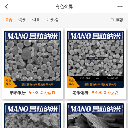
有色金属
综合
询价
销量
价格
推荐
纳米银粉
￥
780.00元/袋
纳米铜粉
￥
400.00元/袋