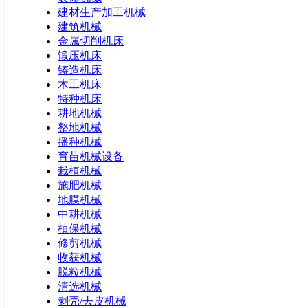
建材生产加工机械
建筑机械
金属切削机床
锻压机床
铸造机床
木工机床
特种机床
耕地机械
整地机械
播种机械
育苗机械设备
栽植机械
施肥机械
地膜机械
中耕机械
植保机械
修剪机械
收获机械
脱粒机械
清选机械
剥壳/去皮机械