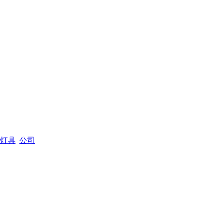
灯具
公司