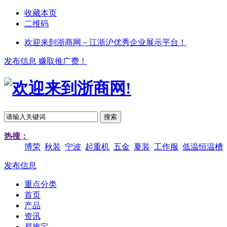
收藏本页
二维码
欢迎来到浙商网－江浙沪优秀企业展示平台！
发布信息 赚取推广费！
搜索
热搜：
博荣
秋装
宁波
起重机
五金
夏装
工作服
低温恒温槽
发布信息
重点分类
首页
产品
资讯
易推宝