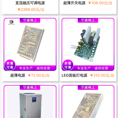
直流稳压可调电源
超薄开关电源
￥
106.00元/台
￥
2399.00元/台
超薄电源
￥
72.00元/台
LED面板灯电源
￥
310.00元/台