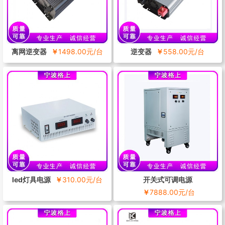
离网逆变器
￥
1498.00元/台
逆变器
￥
558.00元/台
led灯具电源
￥
310.00元/台
开关式可调电源
￥
7888.00元/台