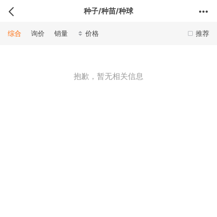
种子/种苗/种球
综合
询价
销量
价格
推荐
抱歉，暂无相关信息