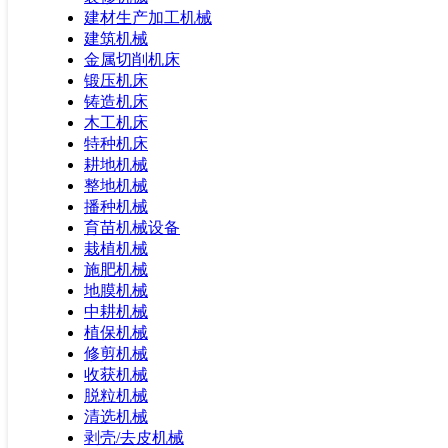
建材生产加工机械
建筑机械
金属切削机床
锻压机床
铸造机床
木工机床
特种机床
耕地机械
整地机械
播种机械
育苗机械设备
栽植机械
施肥机械
地膜机械
中耕机械
植保机械
修剪机械
收获机械
脱粒机械
清选机械
剥壳/去皮机械