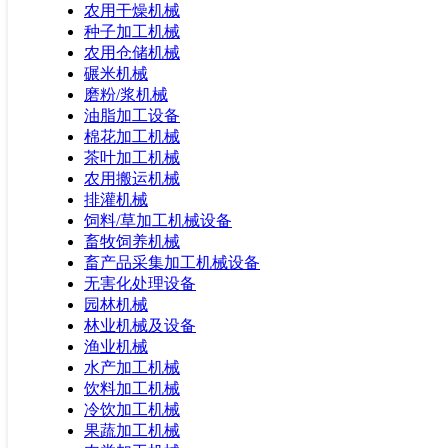
农用干燥机械
种子加工机械
农用仓储机械
碾米机械
磨粉/浆机械
油脂加工设备
棉花加工机械
茶叶加工机械
农用搬运机械
排灌机械
饲料/草加工机械设备
畜牧饲养机械
畜产品采集加工机械设备
无害化处理设备
园林机械
林业机械及设备
渔业机械
水产加工机械
饮料加工机械
冷饮加工机械
果蔬加工机械