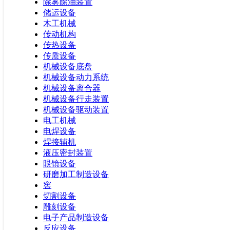
除雾除油装置
储运设备
木工机械
传动机构
传热设备
传质设备
机械设备底盘
机械设备动力系统
机械设备离合器
机械设备行走装置
机械设备驱动装置
电工机械
电焊设备
焊接辅机
液压密封装置
眼镜设备
研磨加工制造设备
窖
切割设备
雕刻设备
电子产品制造设备
反应设备