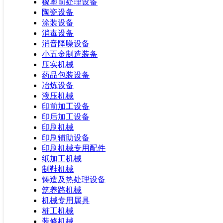
橡塑前处理设备
陶瓷设备
涂装设备
消毒设备
消音降噪设备
小五金制造装备
压实机械
药品包装设备
冶炼设备
液压机械
印前加工设备
印后加工设备
印刷机械
印刷辅助设备
印刷机械专用配件
纸加工机械
制鞋机械
铸造及热处理设备
筑养路机械
机械专用属具
桩工机械
装修机械