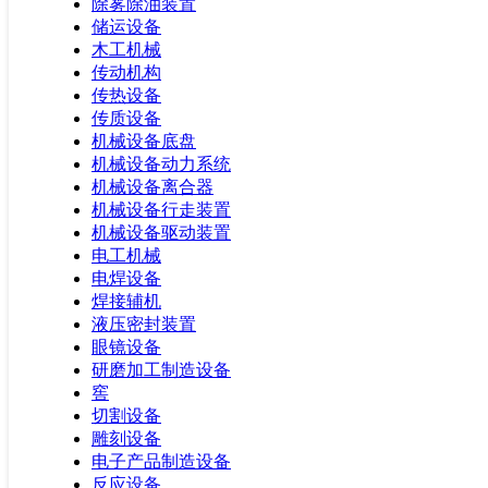
除雾除油装置
储运设备
木工机械
传动机构
传热设备
传质设备
机械设备底盘
机械设备动力系统
机械设备离合器
机械设备行走装置
机械设备驱动装置
电工机械
电焊设备
焊接辅机
液压密封装置
眼镜设备
研磨加工制造设备
窖
切割设备
雕刻设备
电子产品制造设备
反应设备