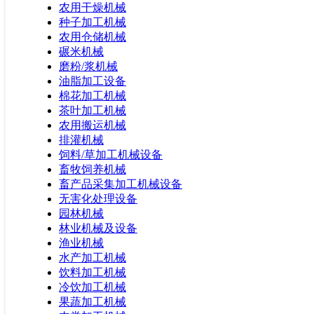
农用干燥机械
种子加工机械
农用仓储机械
碾米机械
磨粉/浆机械
油脂加工设备
棉花加工机械
茶叶加工机械
农用搬运机械
排灌机械
饲料/草加工机械设备
畜牧饲养机械
畜产品采集加工机械设备
无害化处理设备
园林机械
林业机械及设备
渔业机械
水产加工机械
饮料加工机械
冷饮加工机械
果蔬加工机械