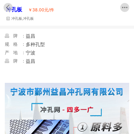
冲孔板
￥
38.00元/件
冲孔板,冲孔板
品牌：
益昌
规格：
多种孔型
产地：
宁波
品牌：
益昌