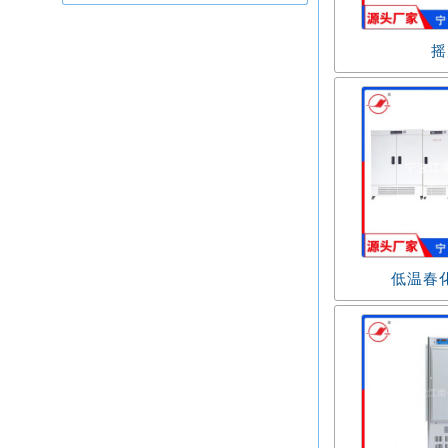
摇
低温春