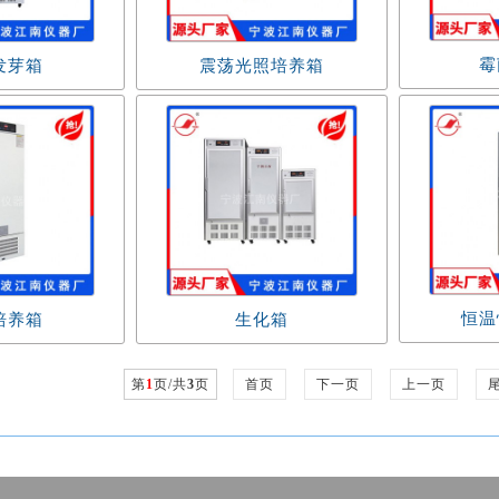
霉
发芽箱
震荡光照培养箱
恒温
培养箱
生化箱
第
1
页/共
3
页
首页
下一页
上一页