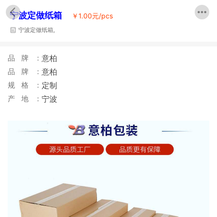
宁波定做纸箱
￥
1.00元/pcs
宁波定做纸箱,
品牌：
意柏
品牌：
意柏
规格：
定制
产地：
宁波