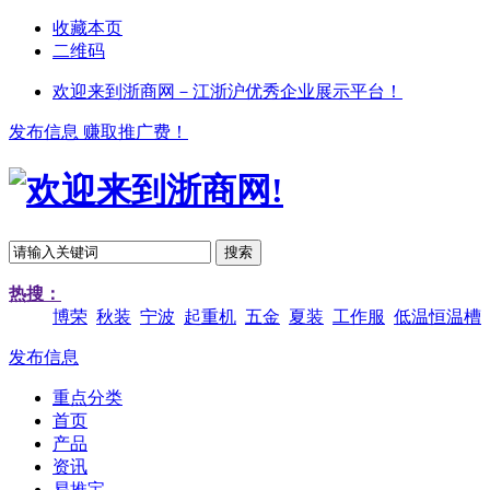
收藏本页
二维码
欢迎来到浙商网－江浙沪优秀企业展示平台！
发布信息 赚取推广费！
搜索
热搜：
博荣
秋装
宁波
起重机
五金
夏装
工作服
低温恒温槽
发布信息
重点分类
首页
产品
资讯
易推宝