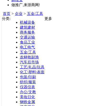
做推广,来浙商网!
首页
>
企业
>
五金/工具
分类:
更多
机械设备
建筑建材
商务服务
交通运输
食品工业
电工电气
五金/工具
农林牧副渔
汽车后市场
工艺/礼品/玩具
化工\塑料\表面
包装/印刷
纺织/服装
仪器仪表
办公/文教
美妆日化
钢铁金属