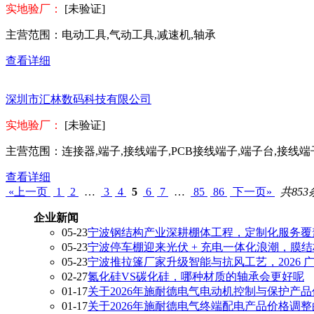
实地验厂：
[未验证]
主营范围：
电动工具,气动工具,减速机,轴承
查看详细
深圳市汇林数码科技有限公司
实地验厂：
[未验证]
主营范围：
连接器,端子,接线端子,PCB接线端子,端子台,接线
查看详细
«上一页
1
2
…
3
4
5
6
7
…
85
86
下一页»
共853
企业新闻
05-23
宁波钢结构产业深耕棚体工程，定制化服务覆
05-23
宁波停车棚迎来光伏 + 充电一体化浪潮，膜
05-23
宁波推拉篷厂家升级智能与抗风工艺，2026 
02-27
氮化硅VS碳化硅，哪种材质的轴承会更好呢
01-17
关于2026年施耐德电气电动机控制与保护产
01-17
关于2026年施耐德电气终端配电产品价格调