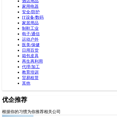
酒店用品
家用电器
安全/防护
IT设备/数码
家居用品
制鞋工业
电子/通信
运动户外
医美/保健
日用百货
箱包皮具
再生再利用
代理/加工
教育培训
贸易租赁
其他
优企推荐
根据你的习惯为你推荐相关公司